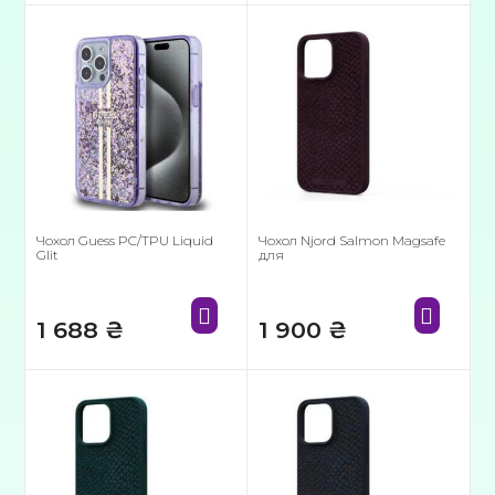
Чохол Guess PC/TPU Liquid
Чохол Njord Salmon Magsafe
Glit
для
1 688
₴
1 900
₴