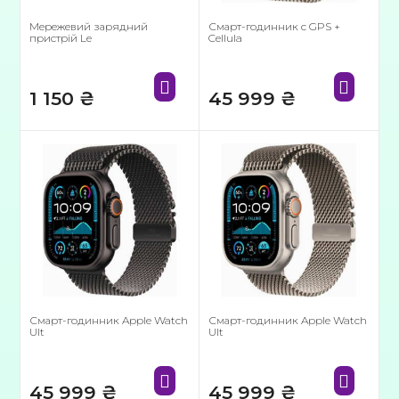
Мережевий зарядний
Смарт-годинник с GPS +
пристрій Le
Cellula
1 150
₴
45 999
₴
Смарт-годинник Apple Watch
Смарт-годинник Apple Watch
Ult
Ult
45 999
₴
45 999
₴