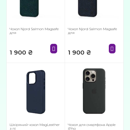
Чохол Njord Salmon Magsafe
Чохол Njord Salmon Magsafe
для
для
1 900
₴
1 900
₴
Шкіряний чохол MagLeather
Чохол для смартфона Apple
з пі
iPho