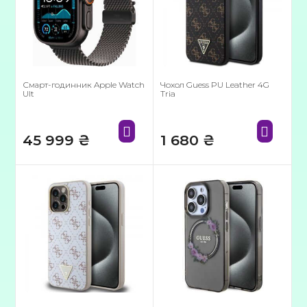
Смарт-годинник Apple Watch
Чохол Guess PU Leather 4G
Ult
Tria
45 999
₴
1 680
₴