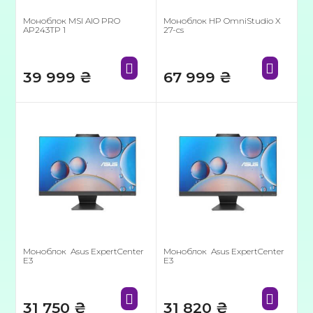
Моноблок MSI AIO PRO
Моноблок HP OmniStudio X
AP243TP 1
27-cs
39 999
₴
67 999
₴
Моноблок Asus ExpertCenter
Моноблок Asus ExpertCenter
E3
E3
31 750
₴
31 820
₴