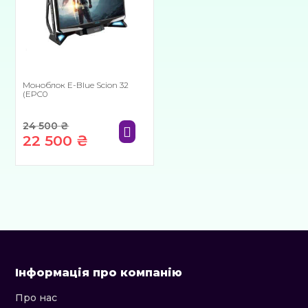
Моноблок E-Blue Scion 32
(EPC0
24 500
₴
22 500
₴
Оригінальна
Поточна
ціна:
ціна:
24
22
500 ₴.
500 ₴.
Інформація про компанію
Про нас