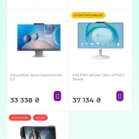
СУПЕР ПРОПОЗИЦІЯ
Моноблок Asus ExpertCenter
MSI PRO AP242 12M-477XEU
E3
Білий
33 338
₴
37 134
₴
ЗНИЖКА
8%
АКЦІЯ