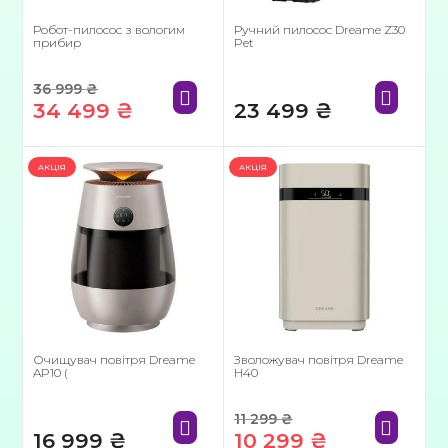
Робот-пилосос з вологим
Ручний пилосос Dreame Z30
прибир
Pet
36 999
₴
34 499
₴
23 499
₴
Оригінальна
Поточна
ціна:
ціна:
АКЦІЯ
АКЦІЯ
36
34
999 ₴.
499 ₴.
Очищувач повітря Dreame
Зволожувач повітря Dreame
AP10 (
H40
11 299
₴
16 999
₴
10 299
₴