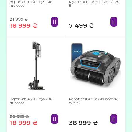
Вертикальний + ручний
Мультипіч Dreame Tasti AF30
пилосос
Bl
21 999
₴
18 999
₴
7 499
₴
Оригінальна
Поточна
ціна:
ціна:
21
18
999 ₴.
999 ₴.
Вертикальний + ручний
Робот для чищення басейну
пилосос
WYBO
20 999
₴
18 999
₴
38 999
₴
Оригінальна
Поточна