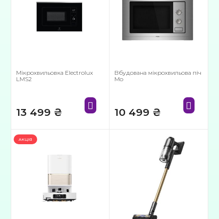
Мікрохвильовка Electrolux
Вбудована мікрохвильова піч
LMS2
Mo
13 499
₴
10 499
₴
АКЦІЯ