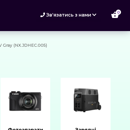
0
Зв’язатись з нами
073 773-89-98
067 773-89-98
V Gray (NX.JDHEC.005)
066 773-89-98
Фотоапарати
Зарядні