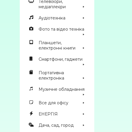
Телевізори,
медіаплеєри
Аудіотехніка
Фото та відео техніка
Планшети,
електронні книги
Смартфони, гаджети
Портативна
електроніка
Музичне обладнання
Все для офісу
ЕНЕРГІЯ
Дача, сад, город