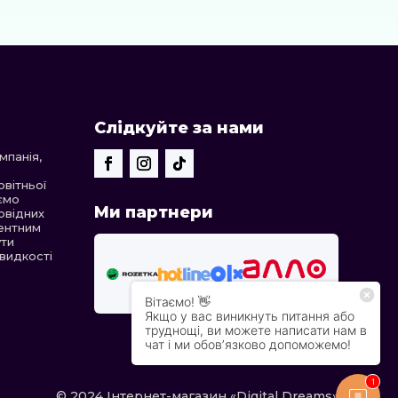
Слідкуйте за нами
панія,
овітньої
уємо
Ми партнери
овідних
рентним
ути
швидкості
© 2024 Інтернет-магазин «Digital Dreams»