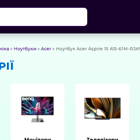
ніка
»
Ноутбуки
»
Acer
» Ноутбук Acer Aspire 15 A15-61M-R3K
РІЇ
Монітори
Телевізори