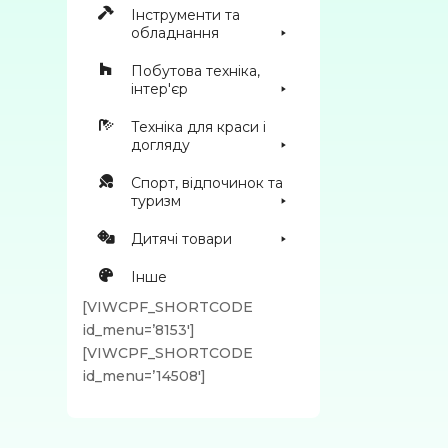
Інструменти та
обладнання
Побутова техніка,
інтер'єр
Техніка для краси і
догляду
Спорт, відпочинок та
туризм
Дитячі товари
Інше
[VIWCPF_SHORTCODE
id_menu=’8153′]
[VIWCPF_SHORTCODE
id_menu=’14508′]