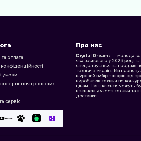
ога
Про нас
Digital Dreams
— молода ком
 та оплата
яка заснована у 2023 році та
спеціалізується на продажі н
 конфіденційності
техніки в Україні. Ми пропон
і умови
широкий вибір товарів від пр
виробників техніки по конку
 повернення грошових
цінам. Наші клієнти можуть б
впевнені у якості техніки та 
доставки.
та сервіс