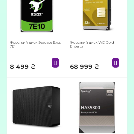
Жорсткий диск Seagate Exos
Жорсткий диск WD Gold
7E1
Enterpri
8 499
₴
68 999
₴