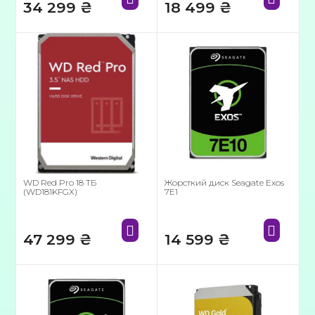
34 299
₴
18 499
₴
WD Red Pro 18 ТБ
Жорсткий диск Seagate Exos
(WD181KFGX)
7E1
47 299
₴
14 599
₴