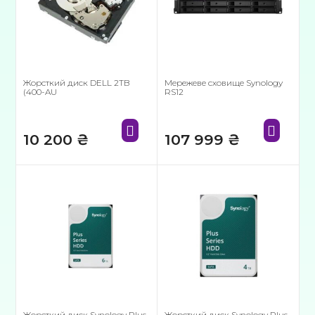
Жорсткий диск DELL 2TB
Мережеве сховище Synology
(400-AU
RS12
10 200
₴
107 999
₴
Жорсткий диск Synology Plus
Жорсткий диск Synology Plus