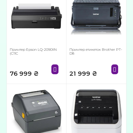
Принтер Epson LQ-2090IIN
Принтер етикеток Brother PT-
(C11C
D8
76 999
₴
21 999
₴