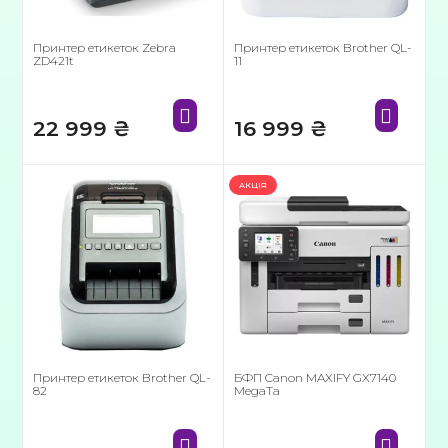
Принтер етикеток Zebra
Принтер етикеток Brother QL-
ZD421t
11
22 999
₴
16 999
₴
АКЦІЯ
Принтер етикеток Brother QL-
БФП Canon MAXIFY GX7140
82
MegaTa