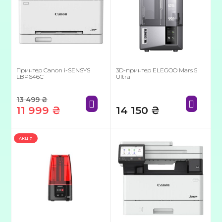
Принтер Canon i-SENSYS
3D-принтер ELEGOO Mars 5
LBP646C
Ultra
13 499
₴
11 999
₴
14 150
₴
Оригінальна
Поточна
ціна:
ціна:
АКЦІЯ
13
11
499 ₴.
999 ₴.