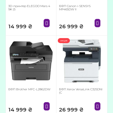
3D-принтер ELEGOO Mars 4
БФП Canon i-SENSYS
9K (5
MF465DW II
14 999
₴
26 999
₴
АКЦІЯ
БФП Brother MFC-L2862DW
БФП Xerox VersaLink C325DNI
(C
14 999
₴
26 999
₴