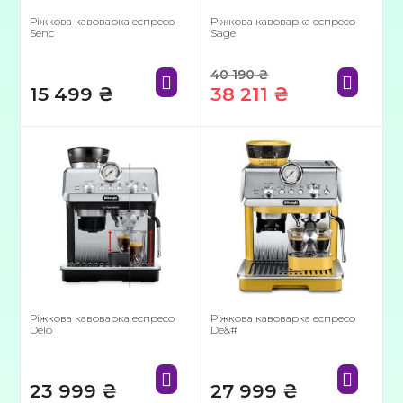
Ріжкова кавоварка еспресо
Ріжкова кавоварка еспресо
Senc
Sage
40 190
₴
15 499
₴
38 211
₴
Оригінальна
Поточна
ціна:
ціна:
40
38
190 ₴.
211 ₴.
Ріжкова кавоварка еспресо
Ріжкова кавоварка еспресо
Delo
De&#
23 999
₴
27 999
₴