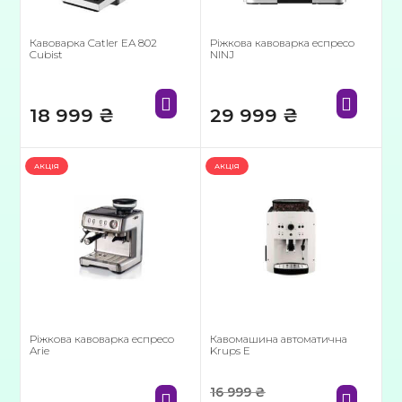
Кавоварка Catler EA 802
Ріжкова кавоварка еспресо
Cubist
NINJ
18 999
₴
29 999
₴
АКЦІЯ
АКЦІЯ
Ріжкова кавоварка еспресо
Кавомашина автоматична
Arie
Krups E
16 999
₴