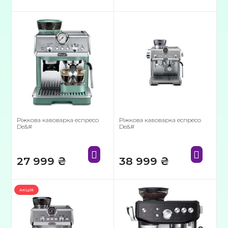
Ріжкова кавоварка еспресо
Ріжкова кавоварка еспресо
De&#
De&#
27 999
₴
38 999
₴
АКЦІЯ