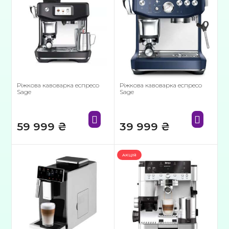
Ріжкова кавоварка еспресо
Ріжкова кавоварка еспресо
Sage
Sage
59 999
₴
39 999
₴
АКЦІЯ