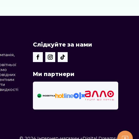
Слідкуйте за нами
панія,
овітньої
уємо
Ми партнери
овідних
рентним
ути
швидкості
© 2024 Інтернет-магазин «Digital Dreams»