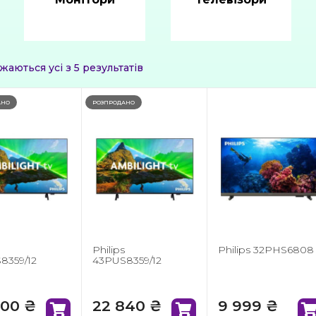
Сортовано
жаються усі з 5 результатів
за
останнім
АНО
РОЗПРОДАНО
s
Philips
Philips 32PHS6808
8359/12
43PUS8359/12
300
₴
22 840
₴
9 999
₴