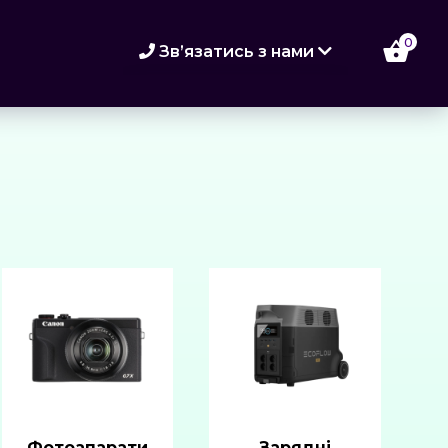
0
Зв’язатись з нами
073 773-89-98
067 773-89-98
066 773-89-98
Фотоапарати
Зарядні