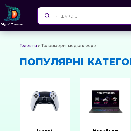
Products
search
Головна
» Телевізори, медіаплеєри
ПОПУЛЯРНІ КАТЕГО
Ігрові
Ноутбуки