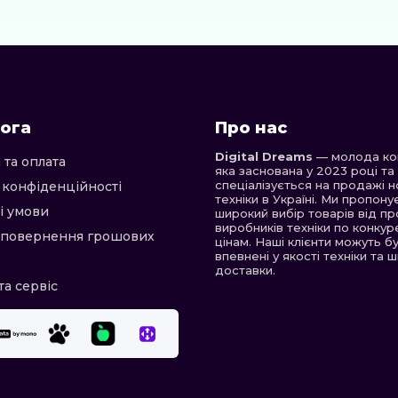
ога
Про нас
Digital Dreams
— молода ком
 та оплата
яка заснована у 2023 році та
спеціалізується на продажі н
 конфіденційності
техніки в Україні. Ми пропон
і умови
широкий вибір товарів від пр
виробників техніки по конку
 повернення грошових
цінам. Наші клієнти можуть б
впевнені у якості техніки та 
доставки.
та сервіс