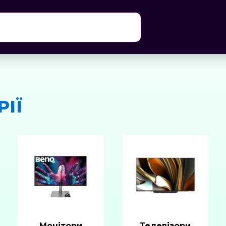
РІЇ
Монітори
Телевізори