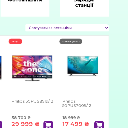
станції
АКЦІЯ
РОЗПРОДАНО
Philips 50PUS8919/12
Philips
50PUS7009/12
38 700
₴
18 999
₴
29 999
₴
17 499
₴