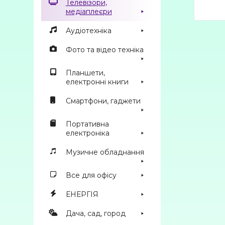
Телевізори,
медіаплеєри
Аудіотехніка
Фото та відео техніка
Планшети,
електронні книги
Смартфони, гаджети
Портативна
електроніка
Музичне обладнання
Все для офісу
ЕНЕРГІЯ
Дача, сад, город