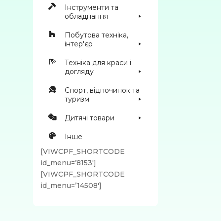
Інструменти та
обладнання
Побутова техніка,
інтер'єр
Техніка для краси і
догляду
Спорт, відпочинок та
туризм
Дитячі товари
Інше
[VIWCPF_SHORTCODE
id_menu=’8153′]
[VIWCPF_SHORTCODE
id_menu=’14508′]